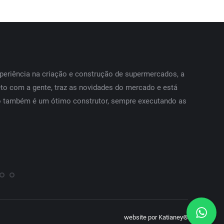
eriência na criação e construção de supermercados, a
O que mais
to com a gente, traz as novidades do mercado e está
resultando
o também é um ótimo construtor, sempre executando as
website por Katianey®