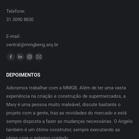
Telefone:
31 3090 8830
E-mail:
central@mmgbeng.arq.br
Encontre-nos em:
Facebook
Linkedin
Instagram
Mail
page
page
page
page
DEPOIMENTOS
opens
opens
opens
opens
in
in
in
in
Adoramos trabalhar com a MMGB. Além de ter uma vasta
O 
new
new
new
new
do
experiência na criação e construção de supermercados, a
da
window
window
window
window
Mary é uma pessoa muito maleável, discute bastante o
em
ça
projeto com a gente, traz as novidades do mercado e está
sempre disposta a fazer as mudanças necessárias. O Angelo
 na
também é um ótimo construtor, sempre executando as
obras com o máximo cuidado.